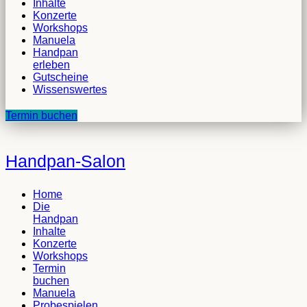
Inhalte
Konzerte
Workshops
Manuela
Handpan
erleben
Gutscheine
Wissenswertes
Termin buchen
Handpan-Salon
Home
Die
Handpan
Inhalte
Konzerte
Workshops
Termin
buchen
Manuela
Probespielen