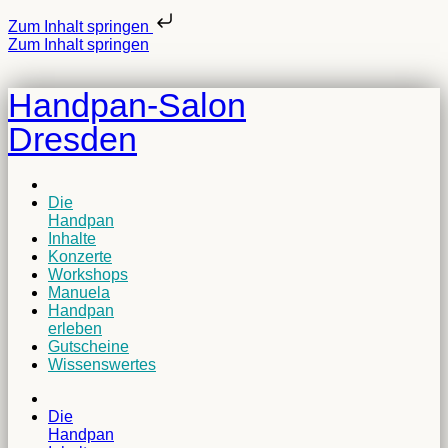
Zum Inhalt springen
Zum Inhalt springen
Handpan-Salon
Dresden
Die
Handpan
Inhalte
Konzerte
Workshops
Manuela
Handpan
erleben
Gutscheine
Wissenswertes
Die
Handpan