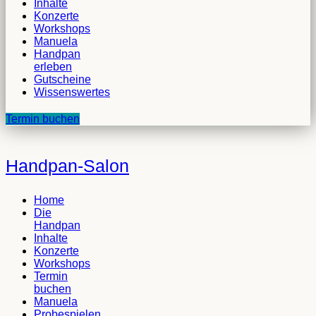
Inhalte
Konzerte
Workshops
Manuela
Handpan
erleben
Gutscheine
Wissenswertes
Termin buchen
Handpan-Salon
Home
Die
Handpan
Inhalte
Konzerte
Workshops
Termin
buchen
Manuela
Probespielen