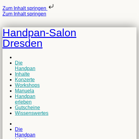
Zum Inhalt springen
Zum Inhalt springen
Handpan-Salon
Dresden
Die
Handpan
Inhalte
Konzerte
Workshops
Manuela
Handpan
erleben
Gutscheine
Wissenswertes
Die
Handpan